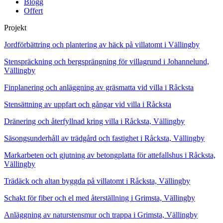
Blogg
Offert
Projekt
Jordförbättring och plantering av häck på villatomt i Vällingby
Stenspräckning och bergsprängning för villagrund i Johannelund,
Vällingby
Finplanering och anläggning av gräsmatta vid villa i Råcksta
Stensättning av uppfart och gångar vid villa i Råcksta
Dränering och återfyllnad kring villa i Råcksta, Vällingby
Säsongsunderhåll av trädgård och fastighet i Råcksta, Vällingby
Markarbeten och gjutning av betongplatta för attefallshus i Råcksta,
Vällingby
Trädäck och altan byggda på villatomt i Råcksta, Vällingby
Schakt för fiber och el med återställning i Grimsta, Vällingby
Anläggning av naturstensmur och trappa i Grimsta, Vällingby