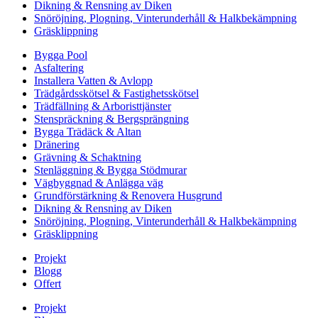
Dikning & Rensning av Diken
Snöröjning, Plogning, Vinterunderhåll & Halkbekämpning
Gräsklippning
Bygga Pool
Asfaltering
Installera Vatten & Avlopp
Trädgårdsskötsel & Fastighetsskötsel
Trädfällning & Arboristtjänster
Stenspräckning & Bergsprängning
Bygga Trädäck & Altan
Dränering
Grävning & Schaktning
Stenläggning & Bygga Stödmurar
Vägbyggnad & Anlägga väg
Grundförstärkning & Renovera Husgrund
Dikning & Rensning av Diken
Snöröjning, Plogning, Vinterunderhåll & Halkbekämpning
Gräsklippning
Projekt
Blogg
Offert
Projekt