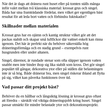
När det är dags att dränera runt huset eller på tomten ställs många
inför valet mellan två klassiska material: krossat grus och singel.
Båda har sina framträdande fördelar, men vilket ger egentligen bäst
resultat för att leda bort vatten och förhindra fuktskador?
Skillnader mellan materialen
Krossat grus har en ojämn och kantig struktur vilket gör att det
packas stabilt och skapar små luftfickor där vattnet enkelt kan rinna
igenom. Det här är perfekt när du behöver säkerställa hög
dräneringsförmåga och en stadig grund – exempelvis runt
husgrunden eller under altanen.
Singel, däremot, är rundade stenar som ofta släpper igenom vatten
snabbt men inte binder ihop sig lika stabilt som kross. Det gör singel
populärt till gångar, dekorativa ytor eller på ställen där belastningen
inte är så hög. Både dränerar bra, men singel riskerar ibland att flytta
på sig, vilket kan påverka funktionen över tid.
Vad passar ditt projekt bäst?
Behöver du en hållbar och långsiktig lösning är krossat grus oftast
att föredra – särskilt vid viktiga dräneringsjobb kring huset. Singel
passar utmärkt för mindre belastade ytor och dekorationsprojekt.