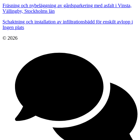
Fräsning och nybeläggning av gårdsparkering med asfalt i Vinsta,
Vällingby, Stockholms län
Schaktning och installation av infiltrationsbädd för enskilt avlopp i
Ingen plats
© 2026